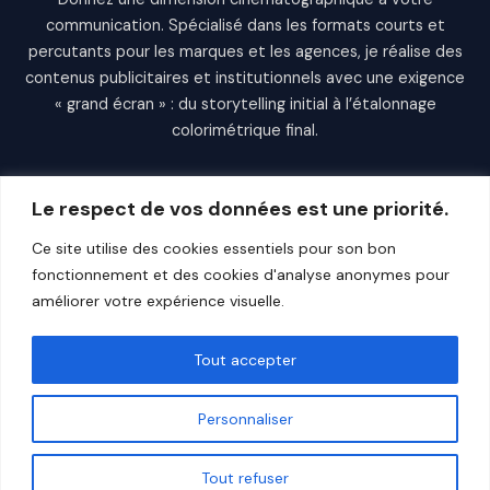
communication. Spécialisé dans les formats courts et
percutants pour les marques et les agences, je réalise des
contenus publicitaires et institutionnels avec une exigence
« grand écran » : du storytelling initial à l’étalonnage
colorimétrique final.
Le respect de vos données est une priorité.
Copyright Michael ZIMON
Ce site utilise des cookies essentiels pour son bon
Politique de confidentialité
fonctionnement et des cookies d'analyse anonymes pour
Mentions Légales
améliorer votre expérience visuelle.
Tout accepter
Personnaliser
Michael ZIMON : Vidéaste et Photographe basé à Nancy,
intervenant dans le Grand Est et au Luxembourg.
Tout refuser