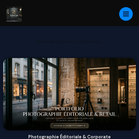
Aller
au
contenu
Portfolio Éditorial & Corporate
Photographie Éditoriale & Corporate