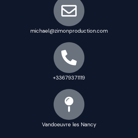
michael@zimonproduction.com
+33679371119
Vandoeuvre les Nancy
I
Y